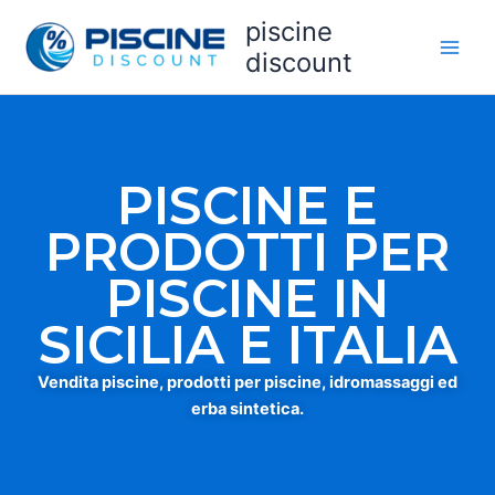
Vai
piscine
al
discount
contenuto
PISCINE E
PRODOTTI PER
PISCINE IN
SICILIA E ITALIA
Vendita piscine, prodotti per piscine, idromassaggi ed
erba sintetica.