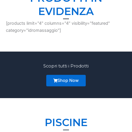
EVIDENZA
[products limit="4" columns="4" visibility="featured"
category="idromassaggio"]
Scopri tutti i Prodotti
Shop Now
PISCINE